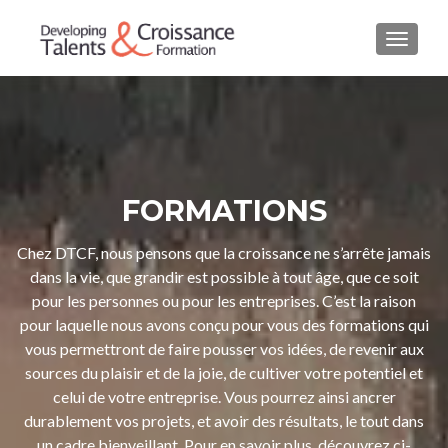
AFFIC
FORMATIONS
Chez DTCF, nous pensons que la croissance ne s’arrête jamais
dans la vie, que grandir est possible à tout âge, que ce soit
pour les personnes ou pour les entreprises. C’est la raison
pour laquelle nous avons conçu pour vous des formations qui
vous permettront de faire pousser vos idées, de revenir aux
sources du plaisir et de la joie, de cultiver votre potentiel et
celui de votre entreprise. Vous pourrez ainsi ancrer
durablement vos projets, et avoir des résultats, le tout dans
un cadre bienveillant. Pour en savoir plus, découvrez ci-