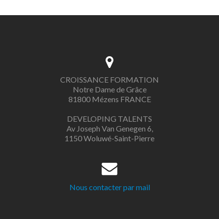
Navigation
des
articles
CROISSANCE FORMATION
Notre Dame de Grâce
81800 Mézens FRANCE
DEVELOPING TALENTS
Av Joseph Van Genegen 6,
1150 Woluwé-Saint-Pierre
Nous contacter par mail