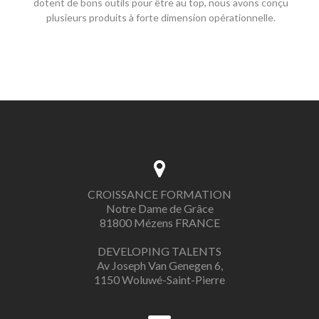
dotent de bons outils pour être au top, nous avons conçu
plusieurs produits à forte dimension opérationnelle.
CROISSANCE FORMATION
Notre Dame de Grâce
81800 Mézens FRANCE
DEVELOPING TALENTS
Av Joseph Van Genegen 6,
1150 Woluwé-Saint-Pierre