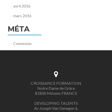
avril 2016
mars 2016
MÉTA
Connexion
CROISSANCE FORMATION
Notre Dame de Grâce
81800 Mézens FRANCE
DEVELOPING TALENTS
Av Joseph Van Genegen 6,